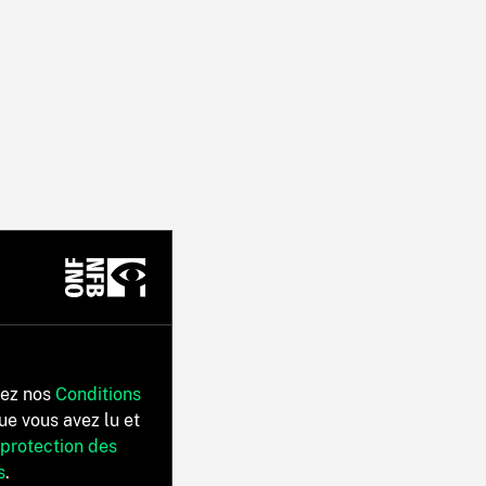
tez nos
Conditions
ue vous avez lu et
 protection des
s
.