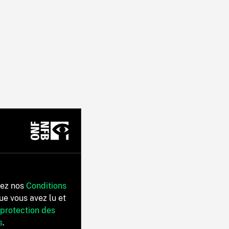
tez nos
Conditions
ue vous avez lu et
 protection des
s
.