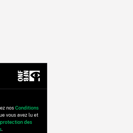
tez nos
Conditions
ue vous avez lu et
 protection des
s
.