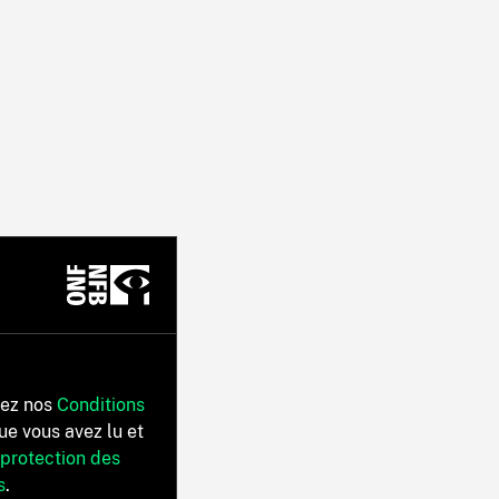
tez nos
Conditions
ue vous avez lu et
 protection des
s
.