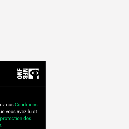
tez nos
Conditions
ue vous avez lu et
 protection des
s
.