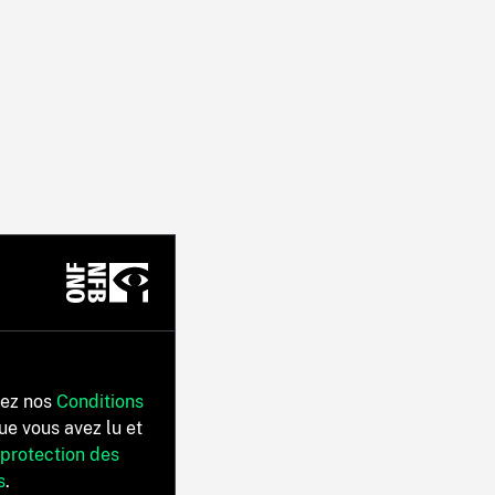
tez nos
Conditions
ue vous avez lu et
 protection des
s
.