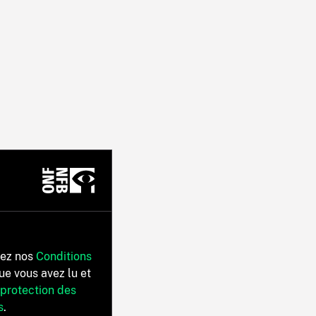
tez nos
Conditions
ue vous avez lu et
 protection des
s
.