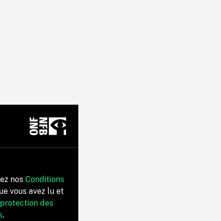
tez nos
Conditions
ue vous avez lu et
 protection des
s
.