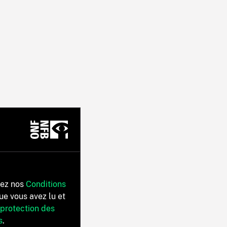
tez nos
Conditions
ue vous avez lu et
 protection des
s
.