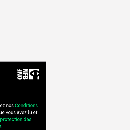
tez nos
Conditions
ue vous avez lu et
 protection des
s
.