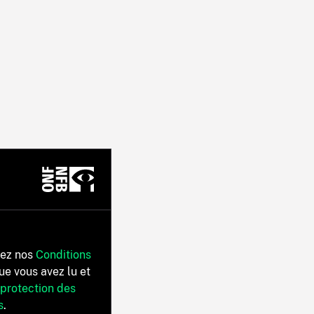
tez nos
Conditions
ue vous avez lu et
 protection des
s
.