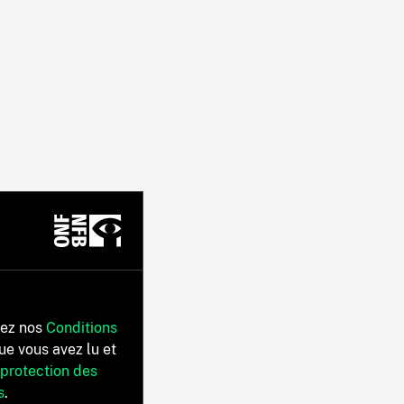
tez nos
Conditions
ue vous avez lu et
 protection des
s
.