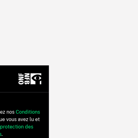
tez nos
Conditions
ue vous avez lu et
 protection des
s
.