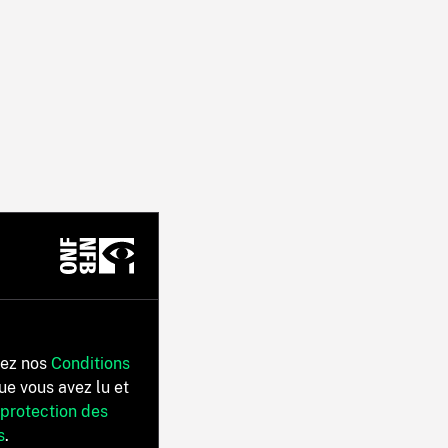
tez nos
Conditions
ue vous avez lu et
 protection des
s
.