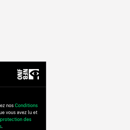
tez nos
Conditions
ue vous avez lu et
 protection des
s
.