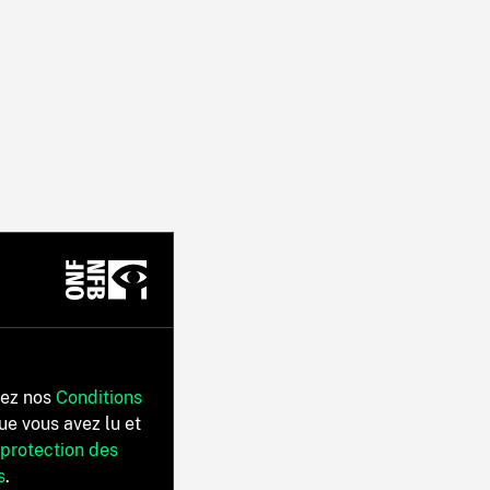
tez nos
Conditions
ue vous avez lu et
 protection des
s
.