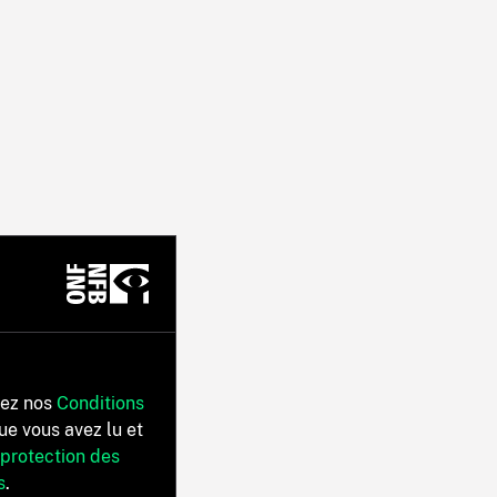
tez nos
Conditions
ue vous avez lu et
 protection des
s
.