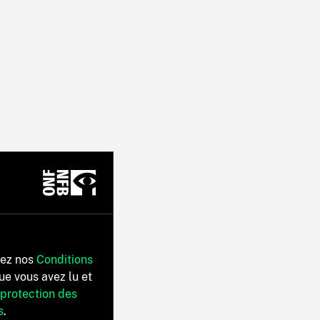
tez nos
Conditions
ue vous avez lu et
 protection des
s
.