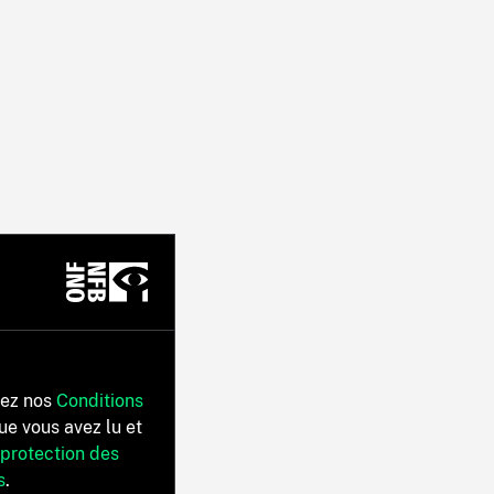
tez nos
Conditions
ue vous avez lu et
 protection des
s
.