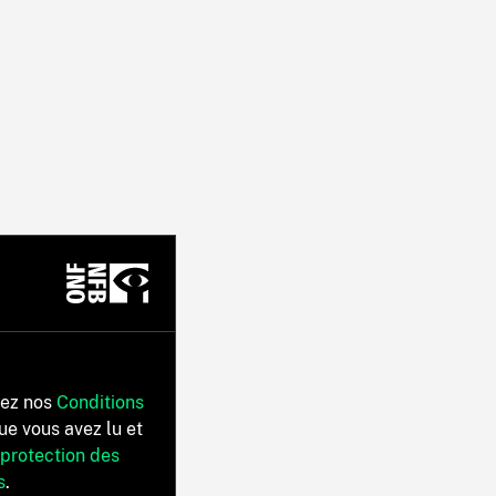
tez nos
Conditions
ue vous avez lu et
 protection des
s
.