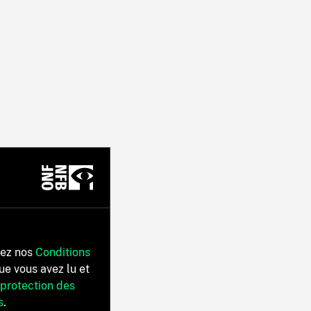
tez nos
Conditions
ue vous avez lu et
 protection des
s
.