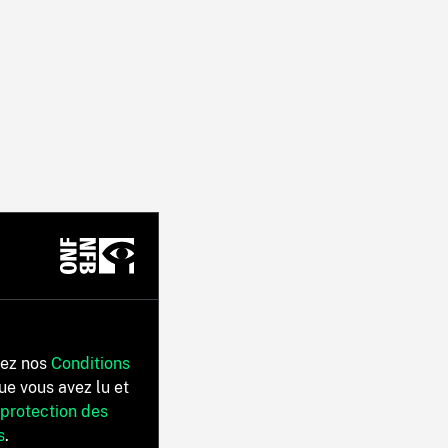
tez nos
Conditions
ue vous avez lu et
 protection des
s
.