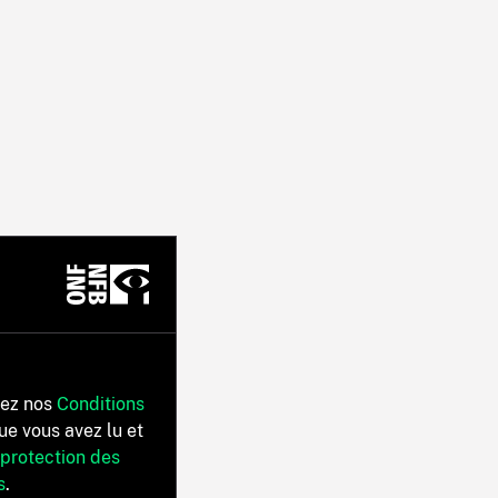
tez nos
Conditions
ue vous avez lu et
 protection des
s
.