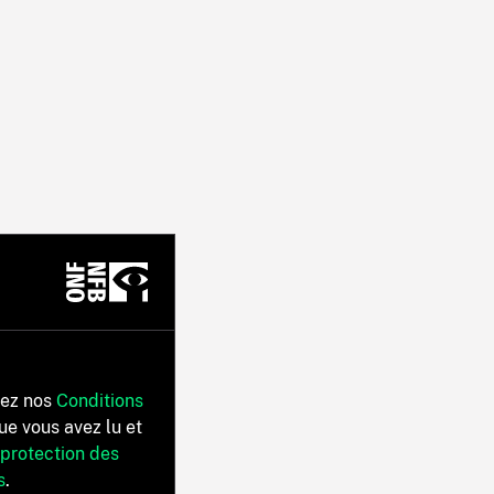
tez nos
Conditions
ue vous avez lu et
 protection des
s
.