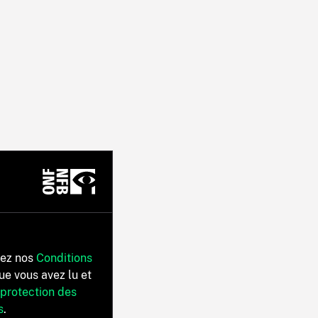
tez nos
Conditions
ue vous avez lu et
 protection des
s
.