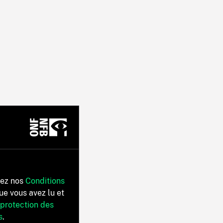
tez nos
Conditions
ue vous avez lu et
 protection des
s
.