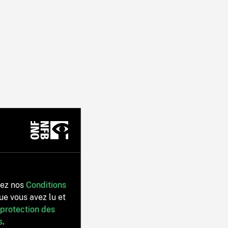
tez nos
Conditions
ue vous avez lu et
 protection des
s
.