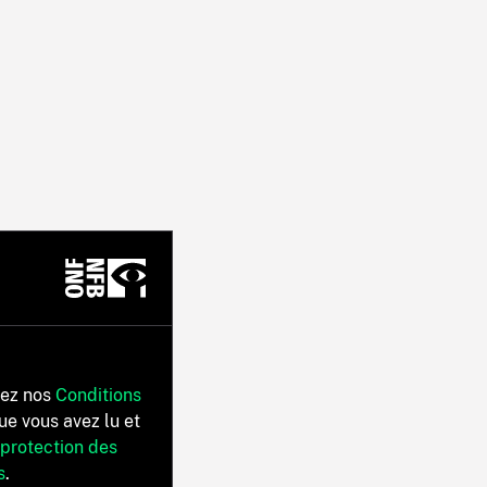
tez nos
Conditions
ue vous avez lu et
 protection des
s
.