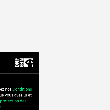
tez nos
Conditions
ue vous avez lu et
 protection des
s
.