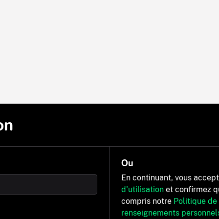
on
Ou
En continuant, vous accep
d'utilisation
et confirmez q
compris notre
Politique de
renseignements personnel