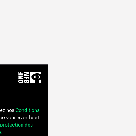
tez nos
Conditions
ue vous avez lu et
 protection des
s
.