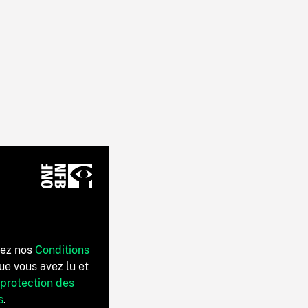
tez nos
Conditions
ue vous avez lu et
 protection des
s
.