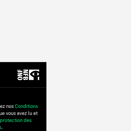
tez nos
Conditions
ue vous avez lu et
 protection des
s
.