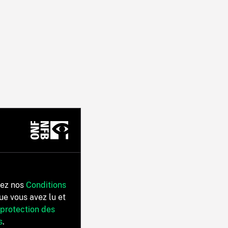
tez nos
Conditions
ue vous avez lu et
 protection des
s
.