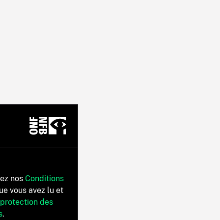
tez nos
Conditions
ue vous avez lu et
 protection des
s
.