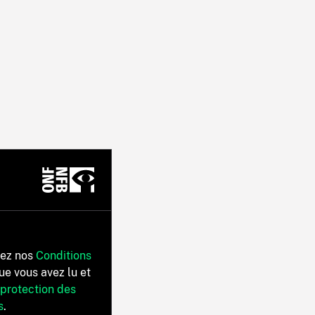
tez nos
Conditions
ue vous avez lu et
 protection des
s
.