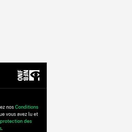
tez nos
Conditions
ue vous avez lu et
 protection des
s
.