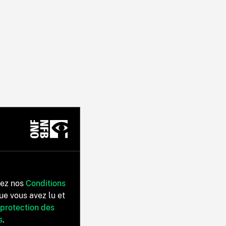
tez nos
Conditions
ue vous avez lu et
 protection des
s
.