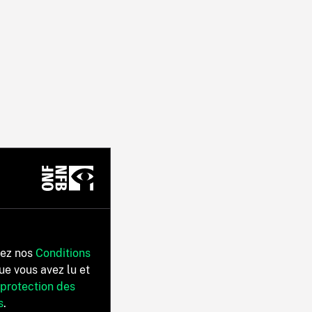
tez nos
Conditions
ue vous avez lu et
 protection des
s
.