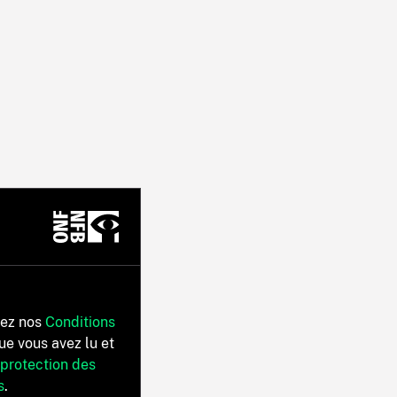
tez nos
Conditions
ue vous avez lu et
 protection des
s
.