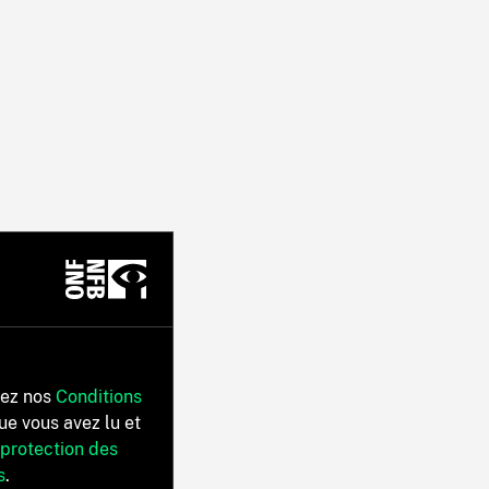
tez nos
Conditions
ue vous avez lu et
 protection des
s
.