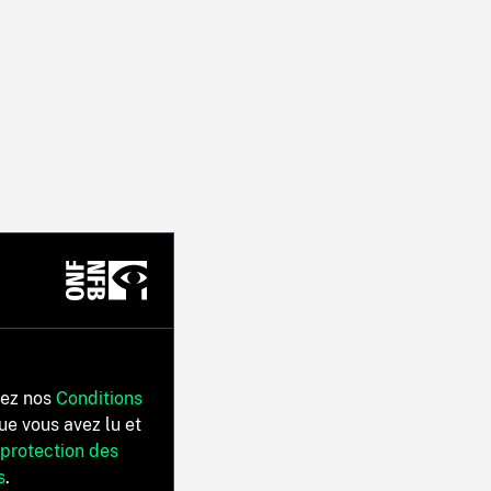
tez nos
Conditions
ue vous avez lu et
 protection des
s
.