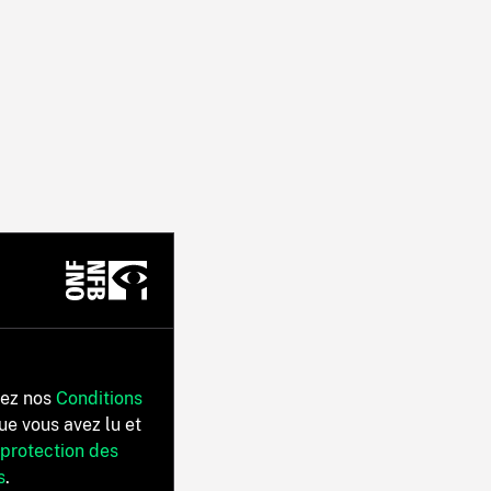
tez nos
Conditions
ue vous avez lu et
 protection des
s
.