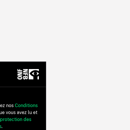
tez nos
Conditions
ue vous avez lu et
 protection des
s
.