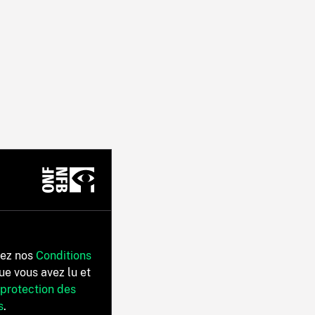
tez nos
Conditions
ue vous avez lu et
 protection des
s
.