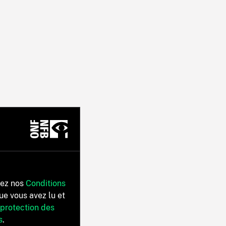
tez nos
Conditions
ue vous avez lu et
 protection des
s
.