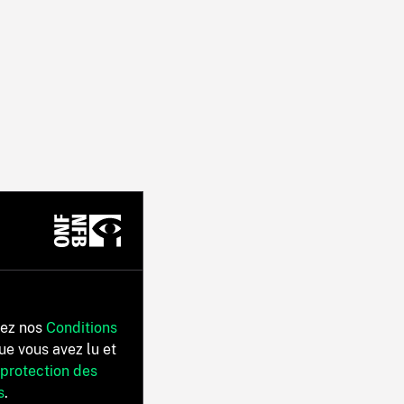
tez nos
Conditions
ue vous avez lu et
 protection des
s
.