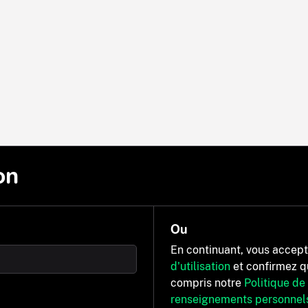
on
Ou
En continuant, vous accep
d'utilisation
et confirmez q
compris notre
Politique de
renseignements personnel