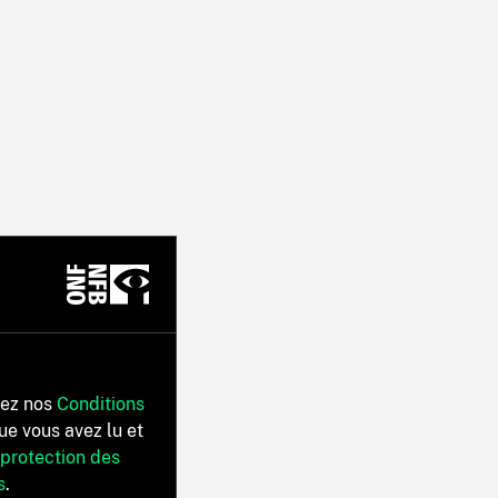
tez nos
Conditions
ue vous avez lu et
 protection des
s
.