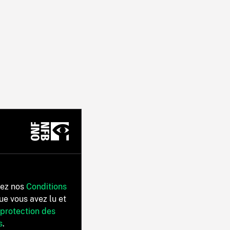
tez nos
Conditions
ue vous avez lu et
 protection des
s
.