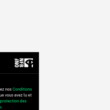
tez nos
Conditions
ue vous avez lu et
 protection des
s
.